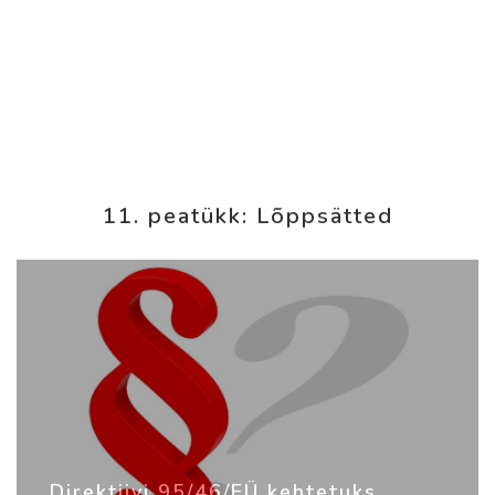
11. peatükk: Lõppsätted
Direktiivi 95/46/EÜ kehtetuks