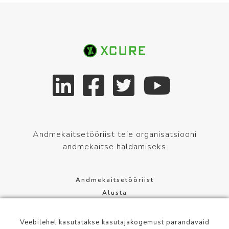
Andmekaitsetööriist teie organisatsiooni
andmekaitse haldamiseks
Andmekaitsetööriist
Alusta
Andmekaitsemäärus
Terms of service
Veebilehel kasutatakse kasutajakogemust parandavaid