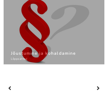
Jõustumine ja kohaldamine
Lõppsätted