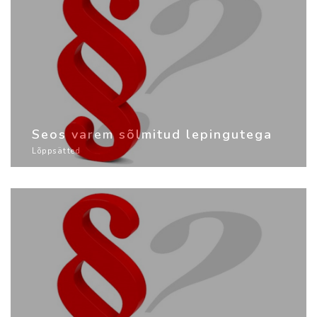
Seos varem sõlmitud lepingutega
Lõppsätted