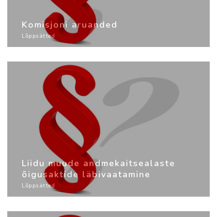
Komisjoni aruanded
Lõppsätted
Liidu muude andmekaitsealaste
õigusaktide läbivaatamine
Lõppsätted