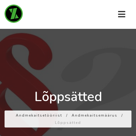
Lõppsätted
Andmekaitsetööriist
/
Andmekaitsemäärus
/
Lõppsätted