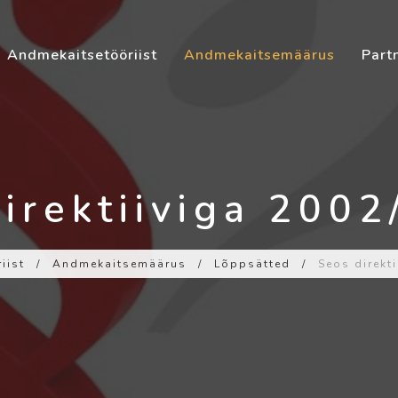
Andmekaitsetööriist
Andmekaitsemäärus
Part
irektiiviga 200
iist
/
Andmekaitsemäärus
/
Lõppsätted
/
Seos direkt