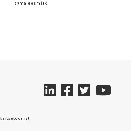
sama eesmärk.
aitsetööriist