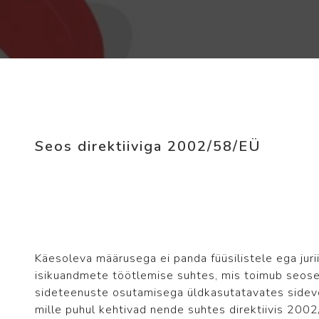
Seos direktiiviga 2002/58/EÜ
Käesoleva määrusega ei panda füüsilistele ega juriid
isikuandmete töötlemise suhtes, mis toimub seose
sideteenuste osutamisega üldkasutatavates sidevõ
mille puhul kehtivad nende suhtes direktiivis 200