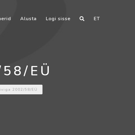
nerid
Alusta
Logi sisse
ET
2/58/EÜ
iiviga 2002/58/EÜ