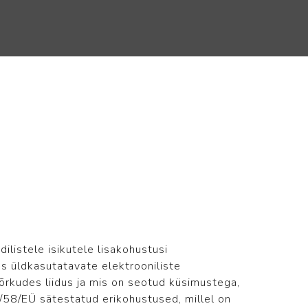
ilistele isikutele lisakohustusi
s üldkasutatavate elektrooniliste
rkudes liidus ja mis on seotud küsimustega,
2/58/EÜ sätestatud erikohustused, millel on