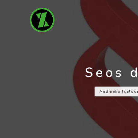
Seos d
Andmekaitsetöör