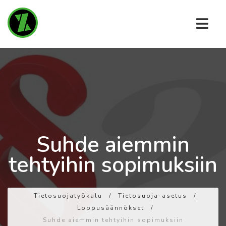
Suhde aiemmin
tehtyihin sopimuksiin
Tietosuojatyökalu
/
Tietosuoja-asetus
/
Loppusäännökset
/
Suhde aiemmin tehtyihin sopimuksiin