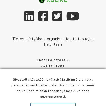
Tietosuojatyökalu organisaation tietosuojan
hallintaan
Tietosuojatyökalu
Aloita käyttö
Tietosuoja-asetus
Evästeasetukset
Sivustolla käytetään evästeitä ja liitännäisiä, jotka
Palvelun käyttöehdot
parantavat käyttökokemusta. Osa on välttämättömiä
palvelun toiminnan kannalta ja ne aktivoidaan
Mannerheimintie 113, 00280 Helsinki
automaattisesti.
info@xcure.fi