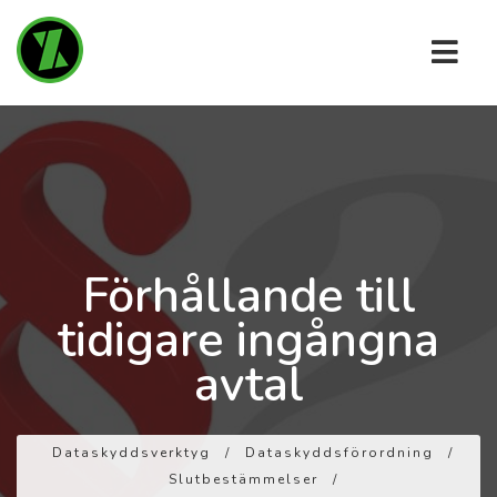
Förhållande till
tidigare ingångna
avtal
Dataskyddsverktyg
/
Dataskyddsförordning
/
Slutbestämmelser
/