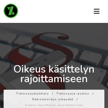
Oikeus käsittelyn
rajoittamiseen
Tietosuojatyökalu
/
Tietosuoja-asetus
/
Rekisteröidyn oikeudet
/
Oikeus käsittelyn rajoittamiseen