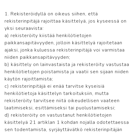
1. Rekisteröidyllä on oikeus siihen, että
rekisterinpitäjä rajoittaa käsittelyä, jos kyseessä on
yksi seuraavista:
a) rekisteröity kiistää henkilötietojen
paikkansapitävyyden, jolloin käsittelyä rajoitetaan
ajaksi, jonka kuluessa rekisterinpitäjä voi varmistaa
niiden paikkansapitävyyden;
b) käsittely on lainvastaista ja rekisteröity vastustaa
henkilötietojen poistamista ja vaatii sen sijaan niiden
käytön rajoittamista;
c) rekisterinpitäjä ei enää tarvitse kyseisiä
henkilötietoja käsittelyn tarkoituksiin, mutta
rekisteröity tarvitsee niitä oikeudellisen vaateen
laatimiseksi, esittämiseksi tai puolustamiseksi;
d) rekisteröity on vastustanut henkilötietojen
käsittelyä 21 artiklan 1 kohdan nojalla odotettaessa
sen todentamista, syrjäyttävätkö rekisterinpitäjän