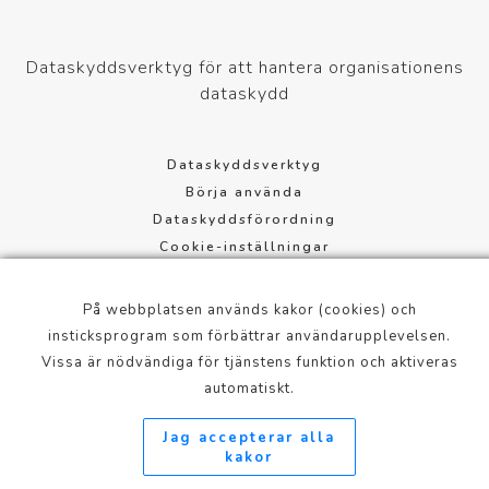
Dataskyddsverktyg för att hantera organisationens
dataskydd
Dataskyddsverktyg
Börja använda
Dataskyddsförordning
Cookie-inställningar
Användningsvillkor
På webbplatsen används kakor (cookies) och
Mannerheimintie 113, 00280 Helsinki, Finland
insticksprogram som förbättrar användarupplevelsen.
Vissa är nödvändiga för tjänstens funktion och aktiveras
info@xcure.fi
automatiskt.
+358 20 798 1360
Jag accepterar alla
kakor
Dataskyddsverktyg / Xcure Oy
xcure.fi
© 2023