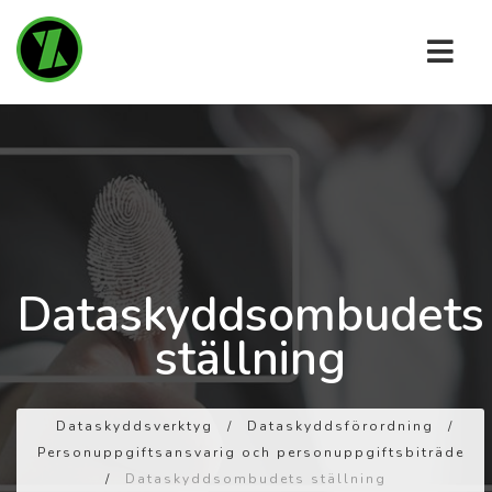
Dataskyddsombudets
ställning
Dataskyddsverktyg
/
Dataskyddsförordning
/
Personuppgiftsansvarig och personuppgiftsbiträde
/
Dataskyddsombudets ställning