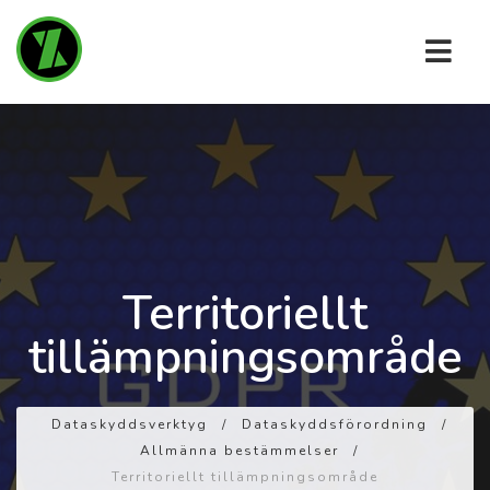
Territoriellt
tillämpningsområde
Dataskyddsverktyg
/
Dataskyddsförordning
/
Allmänna bestämmelser
/
Territoriellt tillämpningsområde