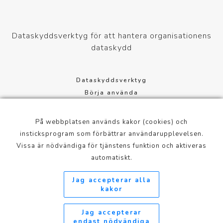
Dataskyddsverktyg för att hantera organisationens
dataskydd
Dataskyddsverktyg
Börja använda
Dataskyddsförordning
Cookie-inställningar
På webbplatsen används kakor (cookies) och
Användningsvillkor
insticksprogram som förbättrar användarupplevelsen.
Vissa är nödvändiga för tjänstens funktion och aktiveras
Mannerheimintie 113, 00280 Helsinki, Finland
automatiskt.
info@xcure.fi
Jag accepterar alla
+358 20 798 1360
kakor
Jag accepterar
endast nödvändiga