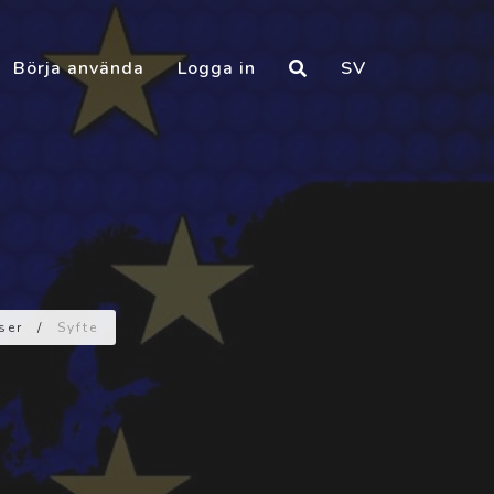
Börja använda
Logga in
SV
ser
/
Syfte