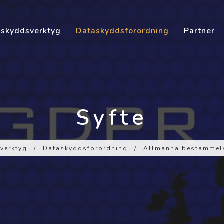
skyddsverktyg
Dataskyddsförordning
Partner
Syfte
verktyg
/
Dataskyddsförordning
/
Allmänna bestämmel